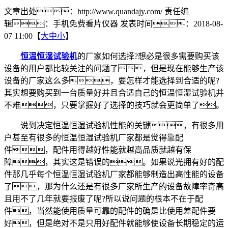
文章出处：http://www.quandajy.com/
责任编
辑：手机免费看片仪器
发表时间：2018-08-
07 11:00【
大
中
小
】
恒温恒湿试验机
的厂家如何选择?想必是很多需要购买该
设备的用户都比较关注的问题了，但是现在能够生产该
设备的厂家这么多，要怎样才能选择到合适的呢?
其实想要购买到一台质量好并且合适自己的恒温恒湿试验机并
不难，只要掌握好了选择的技巧就会更简单了。
说到决定恒温恒湿试验机性能的关键，有很多用
户甚至有很多的恒温恒湿试验机厂家都是觉得靠配
件，配件用得越好性能就越高品质就越有保
障，其实这是错误的。如果说光拥有好的配
件那几乎每个恒温恒湿试验机厂家都能够制造出高性能的设备
了，那为什么还是有很多厂家所生产的设备故障率奇高
且用不了几年就要报废了呢?所以说问题的根本不在于配
件，当然能使用质量可靠的配件的确是比使用差配件要
好，但是绝对不是只用好配件就能够使设备长期稳定的运