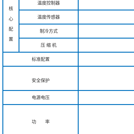
温度控制器
核
温度传感器
心
配
制冷方式
置
压 缩 机
标准配置
安全保护
电源电压
功 率