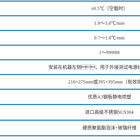
±0.5℃（空载时）
1.0～3.0℃/min
0.7～1.0℃/min
1～9999H
安装在机器左侧，用于外接测试电源
210×275mm或395×395mm（有
优质A3钢板静电喷塑
进口高级不锈钢SUS304
硬质聚氨酯泡沫+玻璃纤维