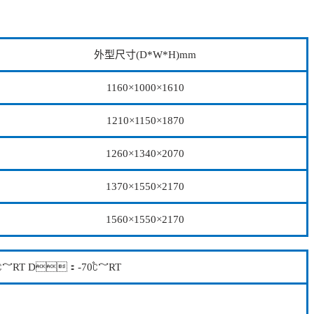
外型尺寸(D*W*H)mm
1160×1000×1610
1210×1150×1870
1260×1340×2070
1370×1550×2170
1560×1550×2170
℃～RT D：-70℃～RT