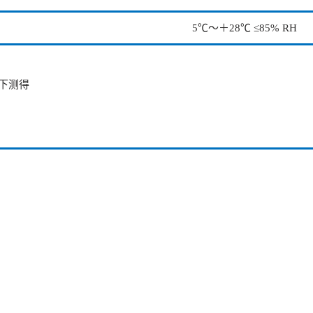
5℃～＋28℃ ≤85% RH
下测得