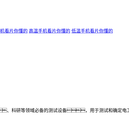
机看片你懂的
高温手机看片你懂的
低温手机看片你懂的
、科研等领域必备的测试设备，用于测试和确定电