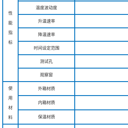
温度波动度
性
升温速率
能
指
降温速率
标
时间设定范围
测试孔
观察窗
使
外箱材质
用
内箱材质
材
保温材质
料