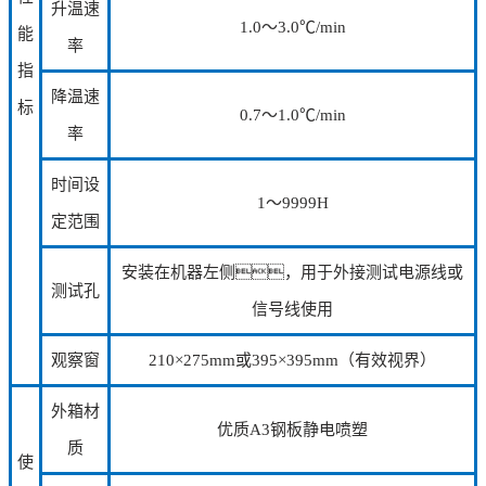
升温速
1.0～3.0℃/min
能
率
指
降温速
标
0.7～1.0℃/min
率
时间设
1～9999H
定范围
安装在机器左侧，用于外接测试电源线或
测试孔
信号线使用
观察窗
210×275mm或395×395mm（有效视界）
外箱材
优质A3钢板静电喷塑
质
使