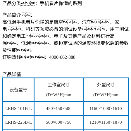
产品分类：
手机看片你懂的系列
产品简介：
高低温手机看片你懂的是航空、汽车、家
电、科研等领域必备的测试设备，用于测试
和确定电工、电子及其他产品及材料进行高
温、低温、或恒定试验的温度环境变化后的参数
及性能。
订购热线：
4000-662-888
产品详情
工作室尺寸
外型尺寸
设备型号
(D*W*H)mm
(D*W*H)mm
LRHS-101B-L
450×450×500
1160×1000×1610
LRHS-225B-L
500×600×750
1210×1150×1870