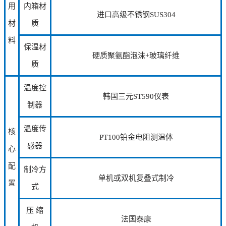
用
内箱材
进口高级不锈钢SUS304
材
质
料
保温材
硬质聚氨酯泡沫+玻璃纤维
质
温度控
韩国三元ST590仪表
制器
温度传
核
PT100铂金电阻测温体
感器
心
配
制冷方
单机或双机复叠式制冷
置
式
压 缩
法国泰康