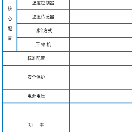
温度控制器
核
温度传感器
心
配
制冷方式
置
压 缩 机
标准配置
安全保护
电源电压
功 率