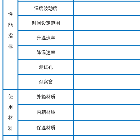
温度波动度
性
时间设定范围
能
指
升温速率
标
降温速率
测试孔
观察窗
使
外箱材质
用
内箱材质
材
保温材质
料