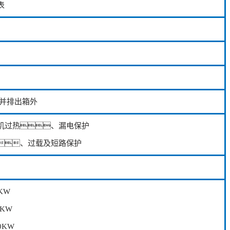
表
并排出箱外
机过热、漏电保护
、过载及短路保护
0KW
5KW
.0KW