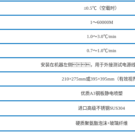
±0.5℃（空载时）
1～60000M
1.0～3.0℃/min
0.7～1.0℃/min
安装在机器左侧，用于外接测试电源
210×275mm或395×395mm（有效
优质A3钢板静电喷塑
进口高级不锈钢SUS304
硬质聚氨酯泡沫+玻璃纤维