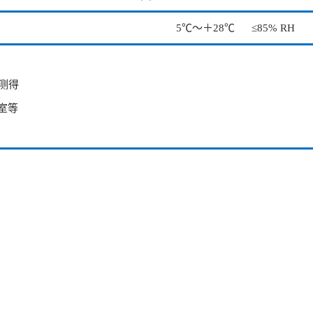
5℃～＋28℃ ≤85% RH
测得
室等